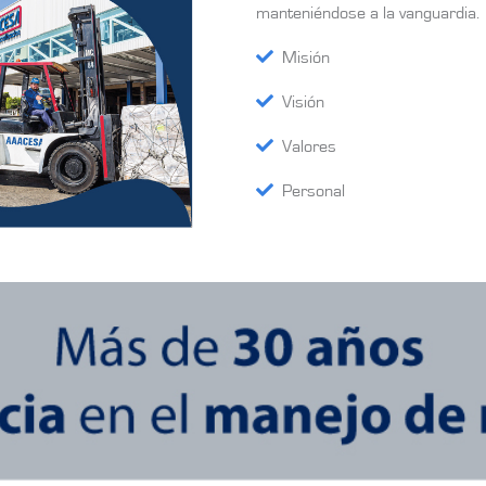
manteniéndose a la vanguardia.
Misión
Visión
Valores
Personal