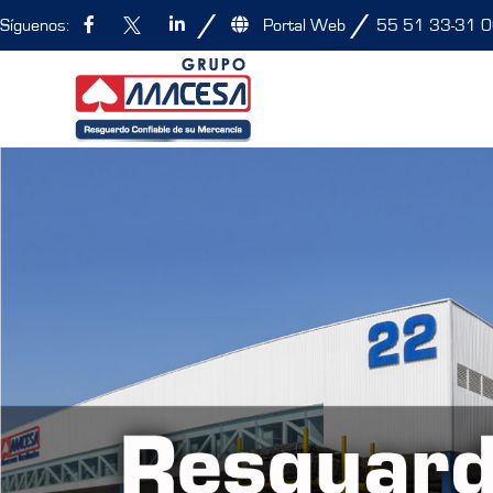
/
/
Síguenos:
Portal Web
55 51 33-31 