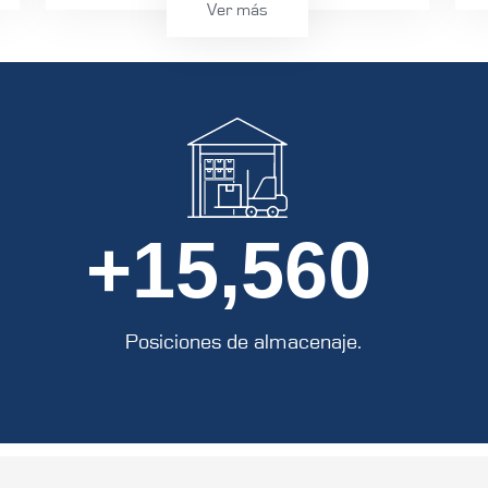
Ver más
Se cuenta con áreas especiales para manejo de
carga de mercancía de exportación como una
zona estéril que incluye áreas para armado de
vuelo, garantizando la seguridad de la carga
aérea de exportación. También cuenta con áreas
exclusivas de armado de ULD’S en el interior de
+
15,560
los almacenes. Para garantizar la seguridad de
la carga, se cuenta con: máquinas de trazas ETD,
rayos X para mercancía de exportación, rejas de
valores y elementos de custodia en piso.
Posiciones de almacenaje.