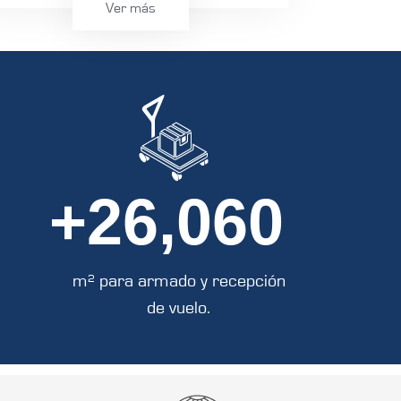
Ver más
Experiencia de más de 30 años en el manejo de
productos farmacéuticos
Grupo AAACESA cuenta con experiencia de más
de 30 años en el manejo de productos
farmacéuticos. Se cuenta con 9 cámaras frías
de diferentes temperaturas en el interior de la
+
26,060
aduana , donde 6 de ellas son exclusivas para
productos farmacéuticos; lo cual permite
ofrecer un servicio de calidad en el resguardo de
este tipo de mercancías.
m² para armado y recepción
de vuelo.