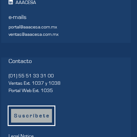
AAACESA
e-mails
portal@aaacesa.com.mx
ventas@aaacesa.com.mx
Contacto
(01) 55 51 33 31 00
Ventas Ext. 1037 y 1038
Portal Web Ext. 1035
S u s c r í b e t e
Legal Notice